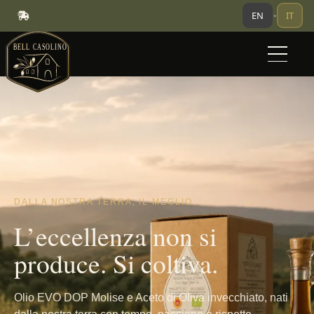
EN
IT
•
DALLA NOSTRA TERRA, IL MEGLIO.
L’eccellenza non si
produce. Si coltiva.
Olio EVO DOP Molise e Aceto di Oliva invecchiato, nati