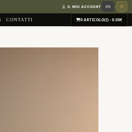
EN
IT
IL MIO ACCOUNT
•
G
CONTATTI
0 ARTICOLO(I) - 0.00€