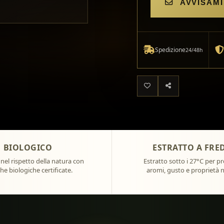
AVVISAMI
Spedizione
24/48h
BIOLOGICO
ESTRATTO A FRE
 nel rispetto della natura con
Estratto sotto i 27°C per p
he biologiche certificate.
aromi, gusto e proprietà n