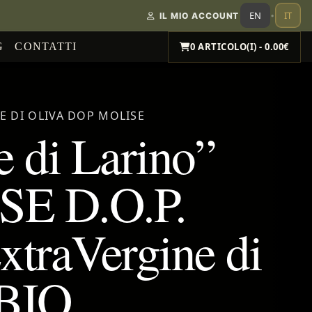
EN
IT
IL MIO ACCOUNT
•
G
CONTATTI
0 ARTICOLO(I) - 0.00€
E DI OLIVA DOP MOLISE
e di Larino”
E D.O.P.
xtraVergine di
 BIO