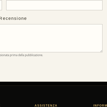
 Recensione
isionata prima della pubblicazione.
E
ASSISTENZA
INFORM