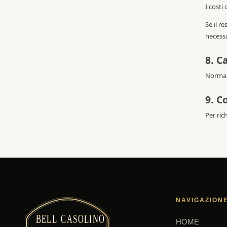
I costi
Se il r
necessa
8. C
Normalm
9. C
Per ric
NAVIGAZION
HOME