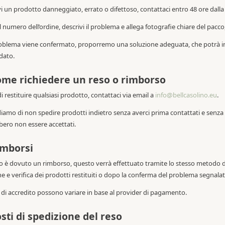
vi un prodotto danneggiato, errato o difettoso, contattaci entro 48 ore dall
il numero dell’ordine, descrivi il problema e allega fotografie chiare del pacco,
roblema viene confermato, proporremo una soluzione adeguata, che potrà in
dato.
ome richiedere un reso o rimborso
i restituire qualsiasi prodotto, contattaci via email a
info@bellcasolino.eu
.
diamo di non spedire prodotti indietro senza averci prima contattati e senza 
ero non essere accettati.
imborsi
è dovuto un rimborso, questo verrà effettuato tramite lo stesso metodo di
ne e verifica dei prodotti restituiti o dopo la conferma del problema segnalat
 di accredito possono variare in base al provider di pagamento.
osti di spedizione del reso