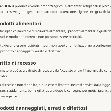
CASOLINO
produce e vende prodotti agricoli e alimentari artigianali in piccole
ari, i resi vengono gestiti con particolare attenzione a igiene, integrità della
rodotti alimentari
ivi igienico-sanitari e di sicurezza alimentare, i prodotti alimentari sigillati ch
ati in modo non corretto non possono essere restituiti.
tti devono essere restituiti integri, non aperti, non utilizzati, nella confezione
 prodotto danneggiato, errato o difettoso.
iritto di recesso
umatore può avere diritto di recedere dall’acquisto entro 14 giorni dalla con
atori.
tto di recesso non si applica, o può essere limitato, nei casi previsti dalla legge
rarsi rapidamente, beni sigillati aperti dopo la consegna per motivi igienici, p
iva vigente.
rodotti danneggiati, errati o difettosi