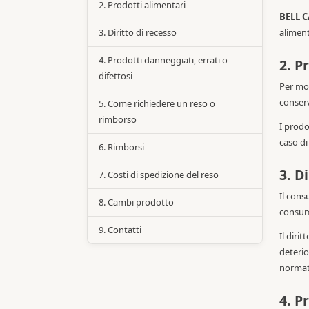
2. Prodotti alimentari
BELL 
3. Diritto di recesso
aliment
4. Prodotti danneggiati, errati o
2. P
difettosi
Per mot
conserv
5. Come richiedere un reso o
rimborso
I prodo
caso di
6. Rimborsi
3. D
7. Costi di spedizione del reso
Il cons
8. Cambi prodotto
consum
9. Contatti
Il diri
deterio
normat
4. P