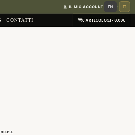
EN
IT
IL MIO ACCOUNT
•
G
CONTATTI
0 ARTICOLO(I) - 0.00€
lino.eu
.