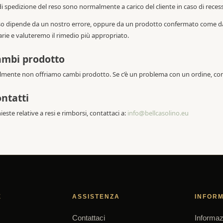
 di spedizione del reso sono normalmente a carico del cliente in caso di rece
eso dipende da un nostro errore, oppure da un prodotto confermato come dan
rie e valuteremo il rimedio più appropriato.
ambi prodotto
ente non offriamo cambi prodotto. Se c’è un problema con un ordine, conta
ontatti
hieste relative a resi e rimborsi, contattaci a:
info@bellcasolino.eu
E
ASSISTENZA
INFORM
Contattaci
Informaz