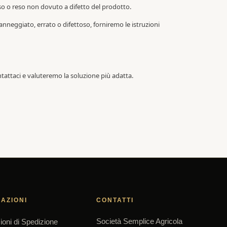
sso o reso non dovuto a difetto del prodotto.
neggiato, errato o difettoso, forniremo le istruzioni
ttaci e valuteremo la soluzione più adatta.
AZIONI
CONTATTI
Società Semplice Agricola
ioni di Spedizione