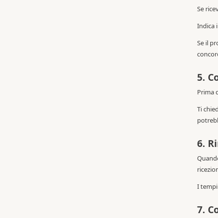
Se rice
Indica 
Se il p
concor
5. C
Prima d
Ti chie
potrebb
6. R
Quando 
ricezio
I tempi
7. C