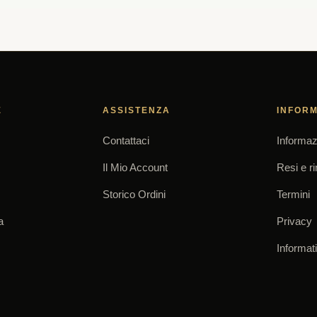
E
ASSISTENZA
INFORM
Contattaci
Informaz
Il Mio Account
Resi e r
Storico Ordini
Termini
a
Privacy
Informat