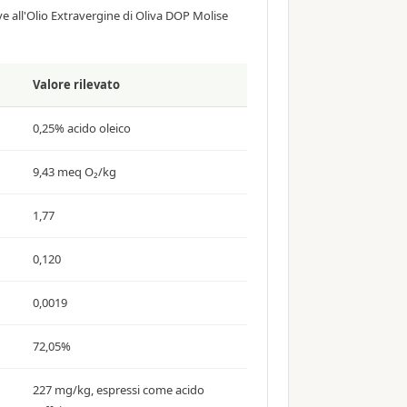
tive all'Olio Extravergine di Oliva DOP Molise
Valore rilevato
0,25% acido oleico
9,43 meq O₂/kg
1,77
0,120
0,0019
72,05%
227 mg/kg, espressi come acido