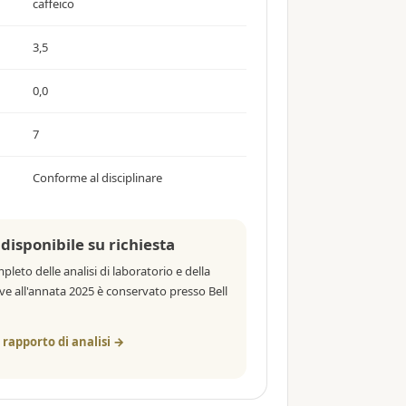
caffeico
3,5
0,0
7
Conforme al disciplinare
isponibile su richiesta
pleto delle analisi di laboratorio e della
ive all'annata 2025 è conservato presso Bell
 rapporto di analisi →