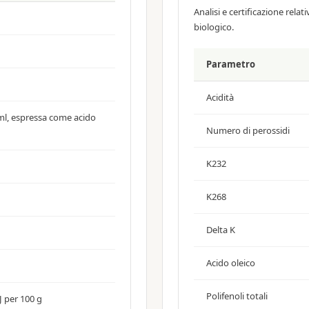
Analisi e certificazione rela
biologico.
Parametro
Acidità
ml, espressa come acido
Numero di perossidi
K232
K268
Delta K
Acido oleico
Polifenoli totali
kJ per 100 g