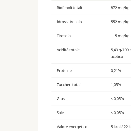
Biofenoli totali
872 mg/kg
Idrossitirosolo
552 mg/kg
Tirosolo
115 mg/kg
Acidità totale
5,49 g/100 
acetico
Proteine
0,21%
Zuccheri totali
1,05%
Grassi
< 0,05%
Sale
< 0,05%
Valore energetico
5 kcal / 22 