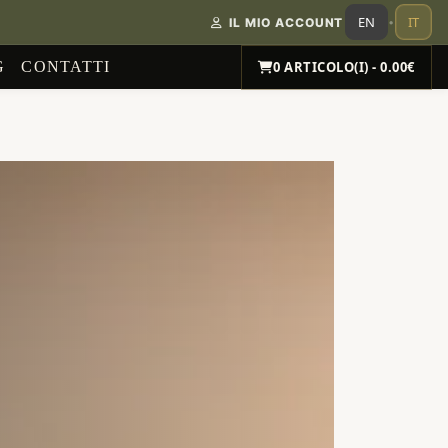
EN
IT
IL MIO ACCOUNT
•
G
CONTATTI
0 ARTICOLO(I) - 0.00€