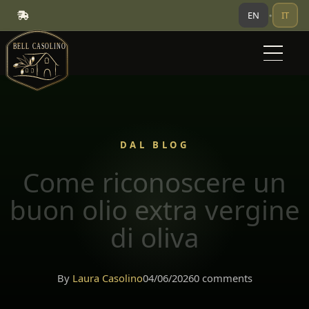
EN
IT
•
DAL BLOG
Come riconoscere un
buon olio extra vergine
di oliva
By
Laura Casolino
04/06/2026
0 comments