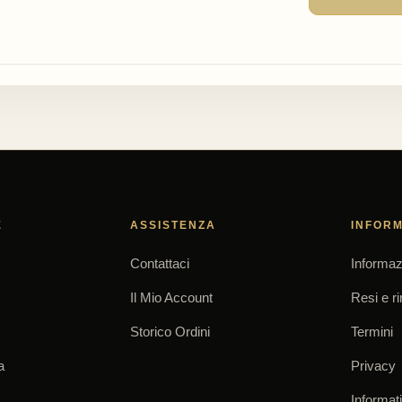
E
ASSISTENZA
INFORM
Contattaci
Informaz
Il Mio Account
Resi e r
Storico Ordini
Termini
a
Privacy
Informat