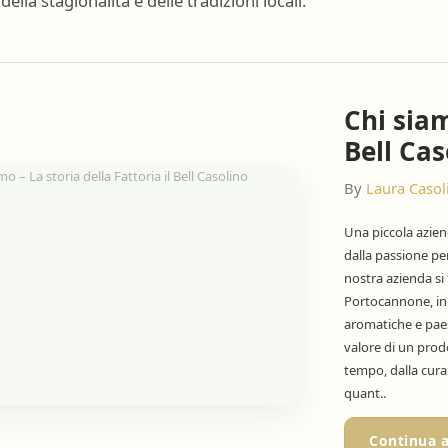
della stagionalità e delle tradizioni locali.
Chi siam
Bell Cas
By
Laura Casol
Una piccola aziend
dalla passione per
nostra azienda si
Portocannone, in u
aromatiche e paes
valore di un prod
tempo, dalla cura
quant..
Continua 