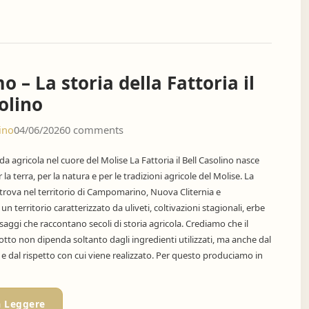
o – La storia della Fattoria il
olino
ino
04/06/2026
0 comments
a agricola nel cuore del Molise La Fattoria il Bell Casolino nasce
 la terra, per la natura e per le tradizioni agricole del Molise. La
 trova nel territorio di Campomarino, Nuova Cliternia e
n territorio caratterizzato da uliveti, coltivazioni stagionali, erbe
aggi che raccontano secoli di storia agricola. Crediamo che il
otto non dipenda soltanto dagli ingredienti utilizzati, ma anche dal
 e dal rispetto con cui viene realizzato. Per questo produciamo in
a Leggere