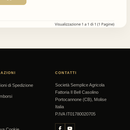
Visualizzazione 1 a 1 di 1 (1 Pagine)
AZIONI
CONTATTI
Società Semplice Agricola
ioni di Spedizione
Fattoria Il Bell Casolino
imborsi
Portocannone (CB), Molise
Italia
P.IVA IT01780020705
iva Cookie