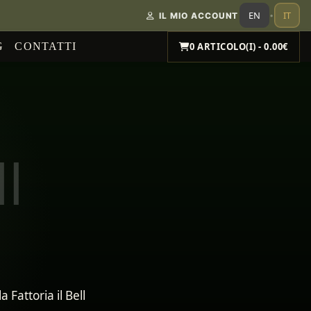
EN
IT
IL MIO ACCOUNT
•
G
CONTATTI
0 ARTICOLO(I) - 0.00€
ll
 Fattoria il Bell