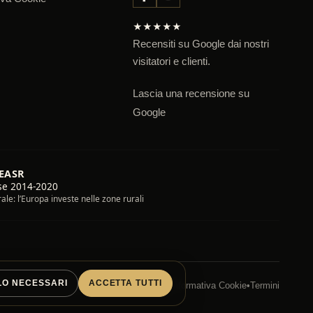
★★★★★
Recensiti su Google dai nostri
visitatori e clienti.
Lascia una recensione su
Google
FEASR
se 2014-2020
le: l’Europa investe nelle zone rurali
LO NECESSARI
ACCETTA TUTTI
oni di Spedizione
•
Resi e rimborsi
•
Privacy
•
Informativa Cookie
•
Termini