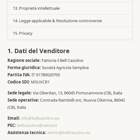
13. Proprietà intellettuale
14. Legge applicabile & Risoluzione controversie
15. Privacy
1. Dati del Venditore
Ragione sociale:
Fattoria il Bell Casolino
Forma giuridica:
Società Agricola Semplice
Partita IVA:
IT 01780020705
Codice SDI:
M5UXCR1
Sede legale:
Via Oberdan, 13, 86045 Portocannone (CB), Italia
Sede operativa:
Contrada Ramitelli snc, Nuova Cliternia, 86042
(CB), Italia
Email:
info@bellcasolino.eu
PEC:
bellcasolino@twtcer.it
Assistenza tecnica:
admin@bellcasolino.eu