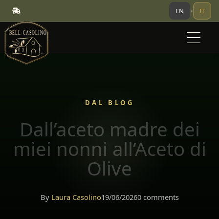
EN
IT
•
DAL BLOG
Dall’aceto madre dei
miei nonni all’Aceto di
Olive
By
Laura Casolino
19/06/2026
0 comments