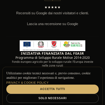
★★★★★
Recensiti su Google dai nostri visitatori e clienti.
Lascia una recensione su Google
INIZIATIVA FINANZIATA DAL FEASR
Programma di Sviluppo Rurale Molise 2014-2020
Fondo europeo agricolo per lo sviluppo rurale: l’Europa investe
nelle zone rurali
Utilizziamo cookie tecnici necessari e, previo consenso, cookie
analitici per migliorare l’esperienza di navigazione.
PRIVACY & COOKIE POLICY
ACCETTA TUTTI
© 2026 Fattoria Il Bell Casolino — Molise, Italy
Informazioni di
Resi e
Informativa
•
•
Privacy
•
•
Termini
SOLO NECESSARI
Spedizione
rimborsi
Cookie