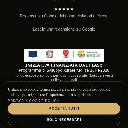
★★★★★
Recensiti su Google dai nostri visitatori e clienti.
Lascia una recensione su Google
INIZIATIVA FINANZIATA DAL FEASR
Programma di Sviluppo Rurale Molise 2014-2020
Fondo europeo agricolo per lo sviluppo rurale: l’Europa investe
nelle zone rurali
Utilizziamo cookie tecnici necessari e, previo consenso, cookie
analitici per migliorare l’esperienza di navigazione.
PRIVACY & COOKIE POLICY
ACCETTA TUTTI
© 2026 Fattoria Il Bell Casolino — Molise, Italy
Informazioni di
Resi e
Informativa
•
•
Privacy
•
•
Termini
SOLO NECESSARI
Spedizione
rimborsi
Cookie