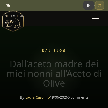
EN
IT
•
DAL BLOG
Dall’aceto madre dei
miei nonni all’Aceto di
Olive
By
Laura Casolino
19/06/2026
0 comments