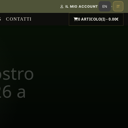
EN
IT
IL MIO ACCOUNT
•
G
CONTATTI
0 ARTICOLO(I) - 0.00€
ostro
6 a