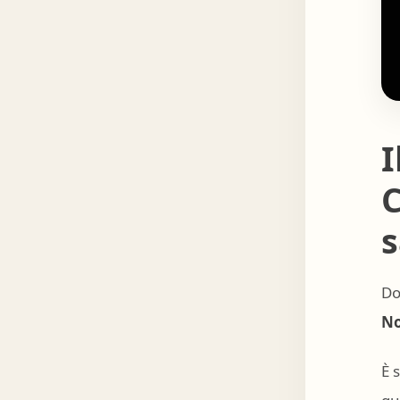
I
C
s
Do
No
È 