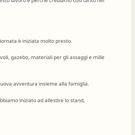
esto lavoro e perché crediamo così tanto nei
ornata è iniziata molto presto.
voli, gazebo, materiali per gli assaggi e mille
nuova avventura insieme alla famiglia.
biamo iniziato ad allestire lo stand,