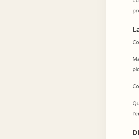
qu
pr
L
Co
Ma
pi
Co
Qu
l'
D