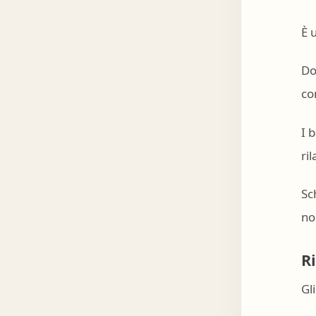
È 
Do
co
I 
ri
Sc
no
R
Gl