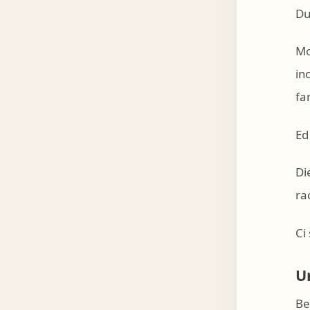
Du
Mo
in
fa
Ed
Di
rac
Ci
U
Be