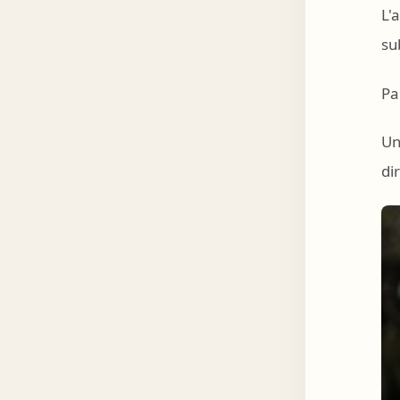
L'
su
Pa
Un
di